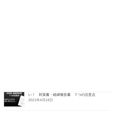
PC操作が劇的に速くなる！ ゲーミングマウスの
仕事活用
2021年6月12日
利益が減少した原因を分析する。 エクセルの機
能 x 分析の鉄則 Vol.2
2021年5月5日
利益が減少した原因を分析する。 エクセルの機
能 x 分析の鉄則 Vol.1
2021年5月3日
５分間動画で解説 これだけ押さえれば失敗しな
い！ 対策書・経緯報告書 ７つの注意点
2021年4月24日