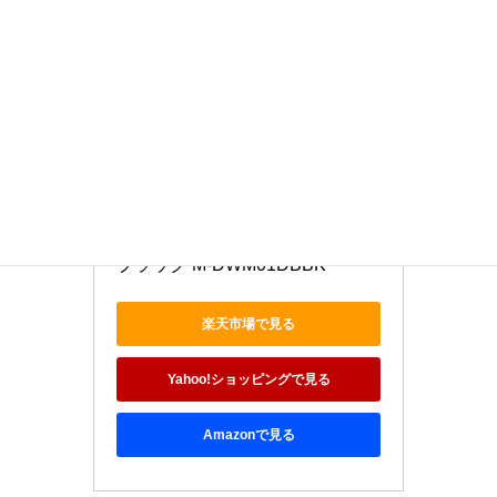
エレコム 無線マウス ワイヤレス
マウス ハードウェアマクロ搭載 
サイドホイール 無線 2.4GHz 6ボ
タン ワイヤレス マウス Mサイズ 
ブラック M-DWM01DBBK
楽天市場で見る
Yahoo!ショッピングで見る
Amazonで見る